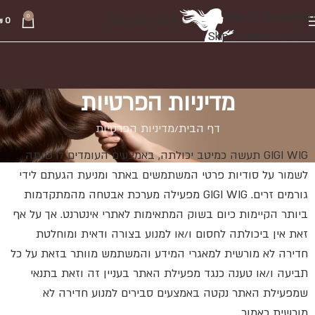
Skip to navigation
0
052-221-4009
₪
0
Skip to main content
מדיניות הפרטיות
דף הבית
מדיניות הפרטיות
GIGI WIG תעשה כמיטב יכולתה, באמצעים העומדים לרשותה
לשמור על סודיות פרטי המשתמשים באתר ומניעת הגעתם לידי
גורמים זרים. GIGI WIG מפעילה מערכת אבטחה מהמתקדמות
ביותר הקיימות כיום בשוק המתאימות לאתרי אינטרנט. אך על אף
זאת אין ביכולתה לחסום ו/או למנוע בצורה ודאית ומוחלטת
חדירה לא מורשית למאגרי המידע והמשתמש מוותר בזאת על כל
תביעה ו/או טענה כנגד מפעילת האתר בעניין זה וזאת בתנאי
שמפעילת האתר נקטה באמצעים סבירים למנוע חדירה לא
מורשית כאמור.