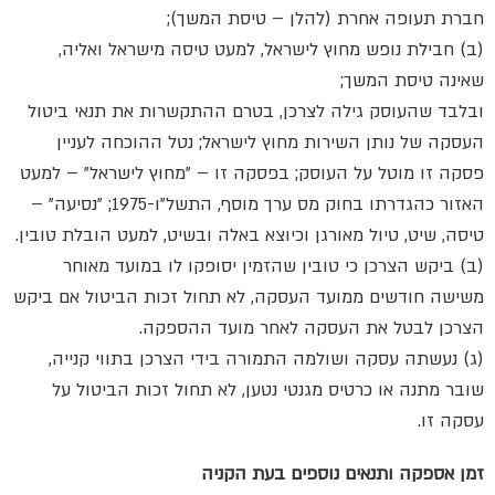
חברת תעופה אחרת (להלן – טיסת המשך);
(ב) חבילת נופש מחוץ לישראל, למעט טיסה מישראל ואליה,
שאינה טיסת המשך;
ובלבד שהעוסק גילה לצרכן, בטרם ההתקשרות את תנאי ביטול
העסקה של נותן השירות מחוץ לישראל; נטל ההוכחה לעניין
פסקה זו מוטל על העוסק; בפסקה זו – "מחוץ לישראל" – למעט
האזור כהגדרתו בחוק מס ערך מוסף, התשל"ו-1975; "נסיעה" –
טיסה, שיט, טיול מאורגן וכיוצא באלה ובשיט, למעט הובלת טובין.
(ב) ביקש הצרכן כי טובין שהזמין יסופקו לו במועד מאוחר
משישה חודשים ממועד העסקה, לא תחול זכות הביטול אם ביקש
הצרכן לבטל את העסקה לאחר מועד ההספקה.
(ג) נעשתה עסקה ושולמה התמורה בידי הצרכן בתווי קנייה,
שובר מתנה או כרטיס מגנטי נטען, לא תחול זכות הביטול על
עסקה זו.
זמן אספקה ותנאים נוספים בעת הקניה