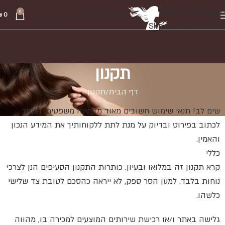
Skip to navigation
0
052-221-4009
₪
0
Skip to main content
תקנון
דף הבית
תקנון
שים לב! תנאי שימוש חשובים מאוד מבחינה משפטית. הקפד
לכתוב בפירוט ובדיוק על מנת לתת ללקוחותיך את המידע הנכון
והאמין.
כללי
קרא תקנון זה במלואו ובעיון. כותרות התקנון הסעיפים הנן לצרכי
נוחות בלבד. למען הסר ספק, לא ייראה כהסכם לטובת צד שלישי
כלשהו.
גלישה באתר ו/או רכישת שירותים המוצעים למכירה בו, מהווה