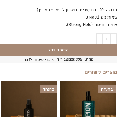
תכולה: 20 גרם (אריזת חיסכון לשימוש ממושך).
גימור: מט (Matt).
אחיזה: חזקה (Strong Hold).
הוספה לסל
מק"ט:
00225
קטגוריה:
מוצרי טיפוח לגבר
מוצרים קשורים
בהנחה
בהנחה