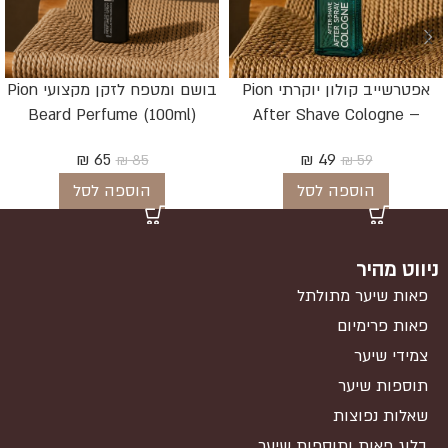
אפטרשייב קולון יוקרתי Pion
בושם ומטפח לזקן מקצועי Pion
Beard Perfume (100ml)
After Shave Cologne –
Amethyst PC08
₪
65
₪
49
₪
85
₪
59
הוספה לסל
הוספה לסל
ניווט מהיר
פאות שיער מתולתל
פאות פרימיום
צמידי שיער
תוספות שיער
שאלות נפוצות
בלוג פאות ותוספות שיער