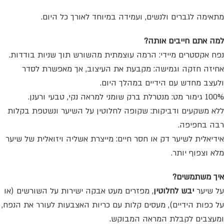
מתאימה לגברים ולנשים, ועמידה במיוחד לאורך כל היום.
למה אתם חייבים אותה?
נפח אקסטרים מיידי: הרמה עוצמתית מהשורש תוך שניות בודדות.
אחיזה חזקה וגמישה: מקבעת את העיצוב, אך מאפשרת לסדר
ולעצב מחדש עם הידיים במהלך היום.
100% גימור מט: מנטרלת ברק שומני למראה נקי, טבעי ורענן.
ללא משקעים ודביקות: שקופה לחלוטין על השיער ונשטפת בקלות
רבה בחפיפה.
אידיאלית לשיער דק או חסר חיים: מייצרת אשליה ויזואלית של שיער
מלא וצפוף יותר.
איך משתמשים?
על שיער
יבש לחלוטין
, מפזרים מעט אבקה ישירות על השורשים (או
על כפות הידיים), מעסים קלות עם כריות האצבעות לעורר את הנפח,
ומעצבים לקבלת המראה המבוקש.