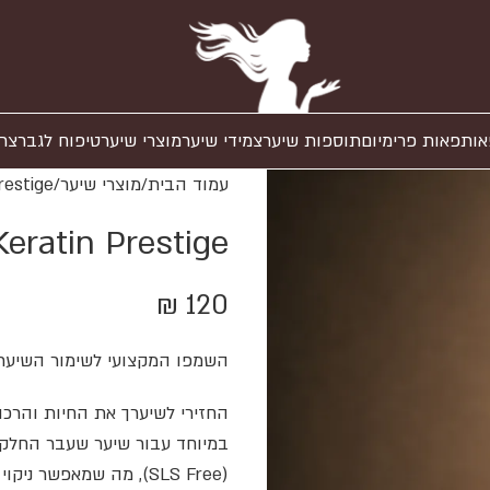
אות
פאות פרימיום
תוספות שיער
צמידי שיער
מוצרי שיער
טיפוח לגבר
צר
עמוד הבית
מוצרי שיער
restige
eratin Prestige
₪
120
השמפו המקצועי לשימור השיער
במיוחד עבור שיער שעבר החלקה,
(SLS Free), מה שמאפשר