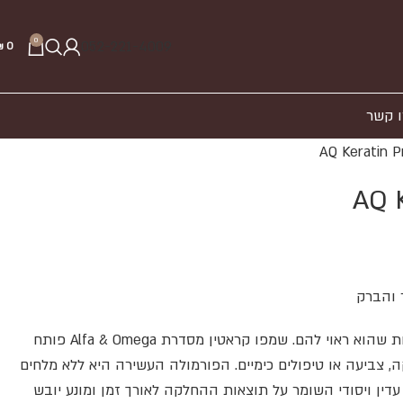
0
052-221-4009
₪
0
ו קשר
AQ Keratin P
AQ K
 והברק
החזירי לשיערך את החיות והרכות שהוא ראוי להם. שמפו קראטין מסדרת Alfa & Omega פותח
 צביעה או טיפולים כימיים. הפורמולה העשירה היא ללא מלחים
 ניקוי עדין ויסודי השומר על תוצאות ההחלקה לאורך זמן ומונע יובש