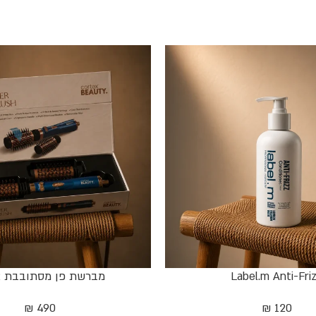
Label.m Anti-Fri
מברשת פן מסתובבת 2 ב-1
₪
490
₪
120